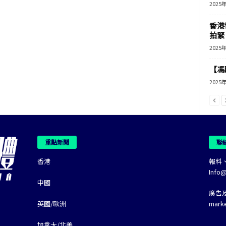
2025
香港
拍緊
2025
【馮
2025
重點新聞
聯
香港
報料
Info
中國
廣告
英國/歐洲
mark
加拿大/北美