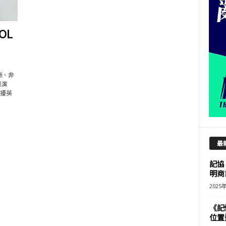
OL
洲、非
劇演
困擾英
最
記協
明商
2025
《記
位置