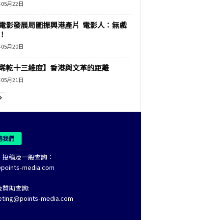
年05月22日
電影發展局圖振興港產片 電影人：無戲
！
年05月20日
睎乾十三維度】香港與文革的距離
年05月21日
絡我們
、投稿及一般查詢：
@points-media.com
及贊助查詢:
eting@points-media.com