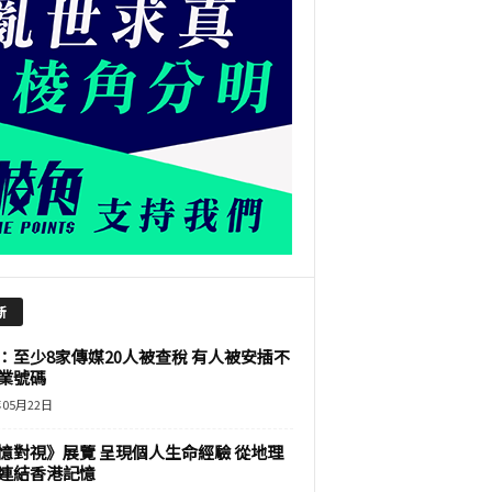
新
：至少8家傳媒20人被查稅 有人被安插不
業號碼
年05月22日
憶對視》展覽 呈現個人生命經驗 從地理
連結香港記憶