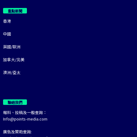
重點新聞
香港
中國
英國/歐洲
加拿大/北美
澳洲/亞太
聯絡我們
報料、投稿及一般查詢：
Info@points-media.com
廣告及贊助查詢: