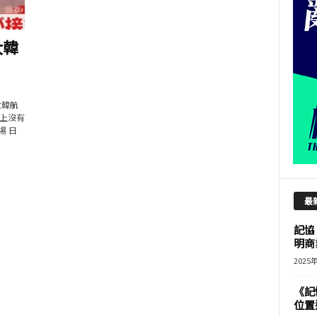
大韓
大韓航
機上沒有
場 日
最
記協
明商
2025
《記
位置