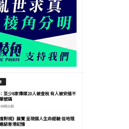
新
：至少8家傳媒20人被查稅 有人被安插不
業號碼
年05月22日
憶對視》展覽 呈現個人生命經驗 從地理
連結香港記憶