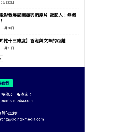
年05月22日
電影發展局圖振興港產片 電影人：無戲
！
年05月20日
睎乾十三維度】香港與文革的距離
年05月21日
絡我們
、投稿及一般查詢：
@points-media.com
及贊助查詢:
eting@points-media.com