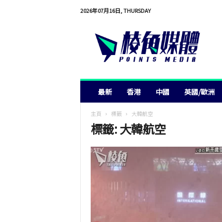
2026年07月16日, THURSDAY
棱
角
媒
體
最新
香港
中國
英國/歐洲
主頁
標籤
大韓航空
標籤: 大韓航空