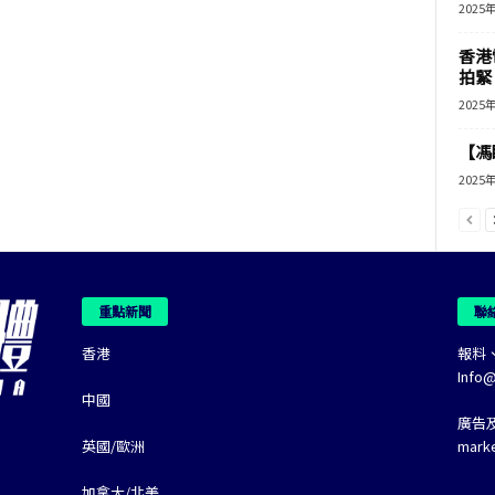
2025
香港
拍緊
2025
【馮
2025
重點新聞
聯
香港
報料
Info
中國
廣告
英國/歐洲
mark
加拿大/北美