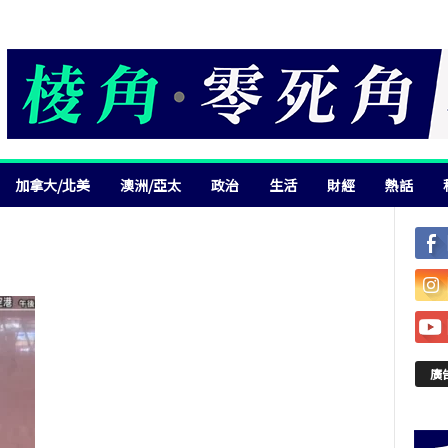
加拿大/北美
澳洲/亞太
政治
生活
財經
熱話
廣