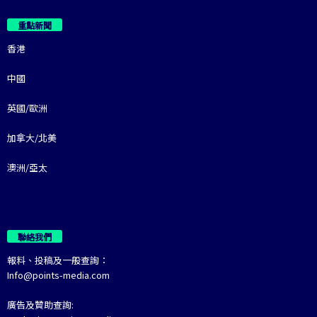
重點新聞
香港
中國
英國/歐洲
加拿大/北美
澳洲/亞太
聯絡我們
報料、投稿及一般查詢：
Info@points-media.com
廣告及贊助查詢: