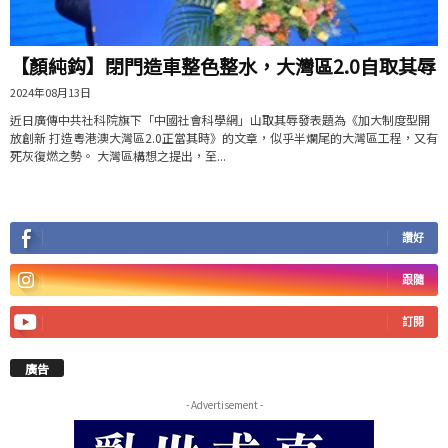
【顏純鈎】閉門造車整色整水，大灣區2.0自取其辱
2024年08月13日
近日廣傳中共社科院旗下「中國社會科學網」山取其辱發表題為《加大制度型開
放創新 打造粵港澳大灣區2.0正當其時》的文章，似乎半爛尾的大灣區工程，又有
死灰復燃之勢。 大灣區構想之提出，至...
讚好
跟隨
訂閱
廣告
- Advertisement -