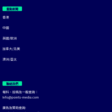
重點新聞
香港
中國
英國/歐洲
加拿大/北美
澳洲/亞太
聯絡我們
報料、投稿及一般查詢：
Info@points-media.com
廣告及贊助查詢: