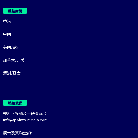
重點新聞
香港
中國
英國/歐洲
加拿大/北美
澳洲/亞太
聯絡我們
報料、投稿及一般查詢：
Info@points-media.com
廣告及贊助查詢: