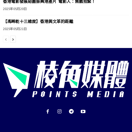
香港電影發展局圖振興港產片 電影人：無戲拍緊！
2025年05月20日
【馮睎乾十三維度】香港與文革的距離
2025年05月21日