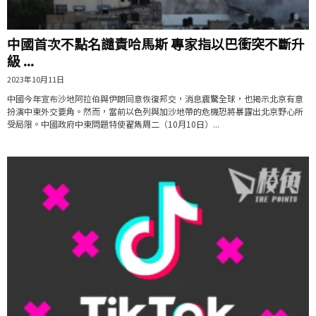
中國首次不點名譴責哈馬斯 專家指以巴衝突不斷升
級 ...
2023年10月11日
中國今年宣布沙地阿拉伯與伊朗同意恢復邦交，消息震驚全球，也揭示北京有意
扮演中東外交要角。然而，當前以色列與加沙地帶的危機恐將暴露出北京野心所
受局限。中國政府中東問題特使翟雋周二（10月10日）...