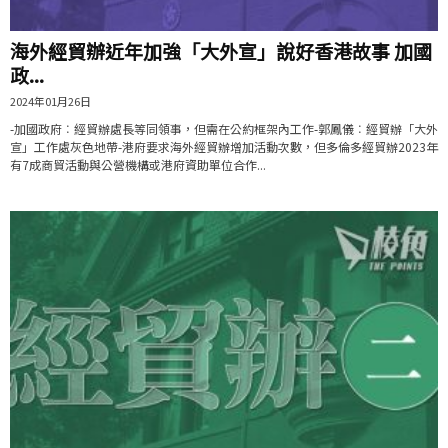
海外經貿辦近年加強「大外宣」說好香港故事 加國
政...
2024年01月26日
-加國政府︰經貿辦處長等同領事，但需在公約框架內工作-郭鳳儀︰經貿辦「大外
宣」工作處灰色地帶-港府要求海外經貿辦增加活動次數，但多倫多經貿辦2023年
有7成商貿活動與公營機構或港府資助單位合作...