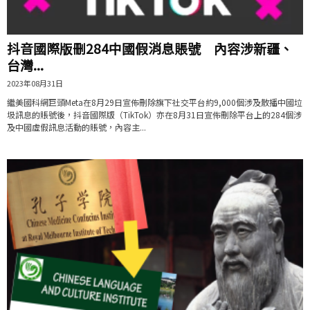
抖音國際版刪284中國假消息賬號 內容涉新疆、
台灣...
2023年08月31日
繼美國科網巨頭Meta在8月29日宣佈刪除旗下社交平台約9,000個涉及散播中國垃
圾訊息的賬號後，抖音國際版（TikTok）亦在8月31日宣佈刪除平台上的284個涉
及中國虛假訊息活動的賬號，內容主...