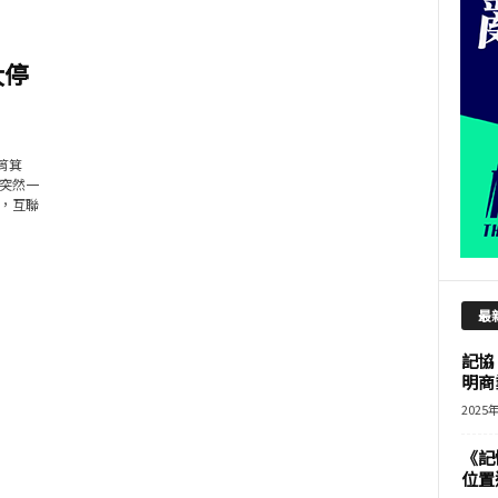
大停
筲箕
突然一
，互聯
最
記協
明商
2025
《記
位置