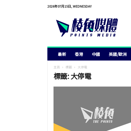
2026年07月15日, WEDNESDAY
棱
角
媒
體
最新
香港
中國
英國/歐洲
主頁
標籤
大停電
標籤: 大停電