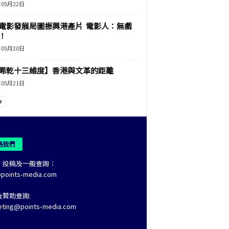
年05月22日
電影發展局圖振興港產片 電影人：無戲
！
年05月20日
睎乾十三維度】香港與文革的距離
年05月21日
絡我們
、投稿及一般查詢：
@points-media.com
及贊助查詢:
eting@points-media.com