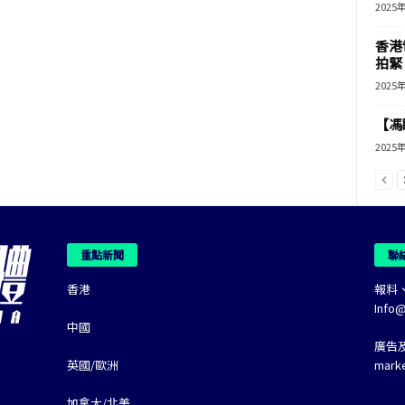
2025
香港
拍緊
2025
【馮
2025
重點新聞
聯
香港
報料
Info
中國
廣告
英國/歐洲
mark
加拿大/北美