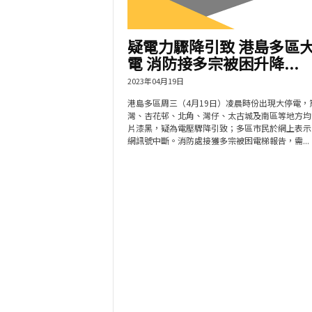
疑電力驟降引致 港島多區
電 消防接多宗被困升降...
2023年04月19日
港島多區周三（4月19日）凌晨時份出現大停電，
灣、杏花邨、北角、灣仔、太古城及南區等地方均
片漆黑，疑為電壓驟降引致；多區市民於網上表示
網訊號中斷。消防處接獲多宗被困電梯報告，需...