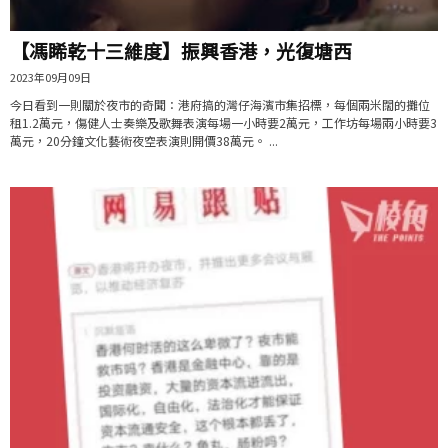
【馮睎乾十三維度】振興香港，光復塘西
2023年09月09日
今日看到一則關於夜市的奇聞：港府搞的灣仔海濱市集招標，每個兩米闊的攤位
租1.2萬元，傷健人士奏樂及歌舞表演每場一小時要2萬元，工作坊每場兩小時要3
萬元，20分鐘文化藝術夜空表演則開價38萬元。 ...