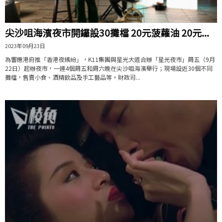
尖沙咀海濱夜市開鑼設30攤檔 20元菠蘿油 20元...
2023年09月23日
為響應港府推「香港夜繽紛」，K11集團與星光大道合辦「星光夜市」周五（9月
22日）起辦夜市，一連4個周五和周六晚在尖沙咀海濱舉行；現場設近30個不同
攤檔，售賣小食、酒精飲品及手工藝品等。財政司...