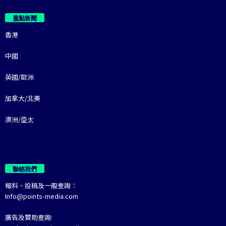
重點新聞
香港
中國
英國/歐洲
加拿大/北美
澳洲/亞太
聯絡我們
報料、投稿及一般查詢：
Info@points-media.com
廣告及贊助查詢: