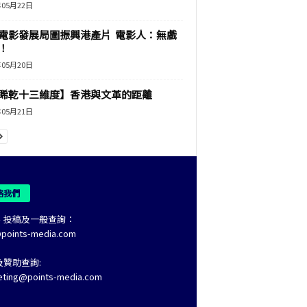
年05月22日
電影發展局圖振興港產片 電影人：無戲
！
年05月20日
睎乾十三維度】香港與文革的距離
年05月21日
絡我們
、投稿及一般查詢：
@points-media.com
及贊助查詢:
eting@points-media.com