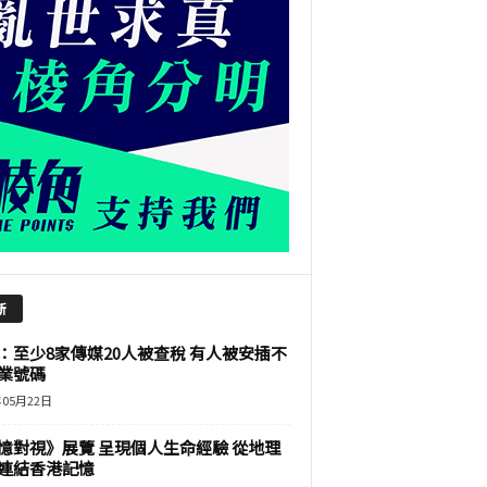
新
：至少8家傳媒20人被查稅 有人被安插不
業號碼
年05月22日
憶對視》展覽 呈現個人生命經驗 從地理
連結香港記憶