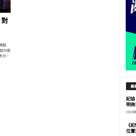
 對
港股
其中原
表示，
最
記協
明商
2025
《記
位置