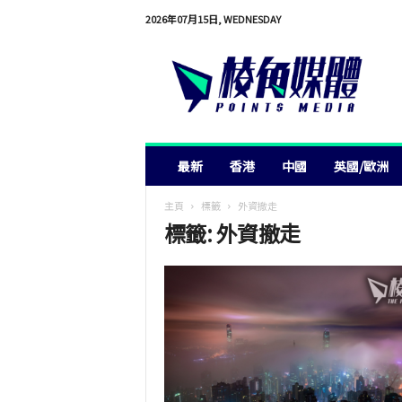
2026年07月15日, WEDNESDAY
棱
角
媒
體
最新
香港
中國
英國/歐洲
主頁
標籤
外資撤走
標籤: 外資撤走