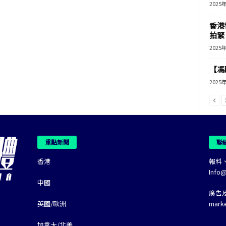
2025
香港
拍緊
2025
【馮
2025
重點新聞
聯
香港
報料
Info
中國
廣告
英國/歐洲
mark
加拿大/北美