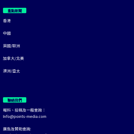
重點新聞
香港
中國
英國/歐洲
加拿大/北美
澳洲/亞太
聯絡我們
報料、投稿及一般查詢：
Info@points-media.com
廣告及贊助查詢: