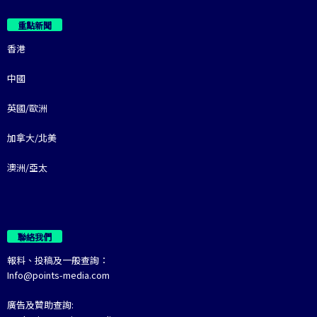
重點新聞
香港
中國
英國/歐洲
加拿大/北美
澳洲/亞太
聯絡我們
報料、投稿及一般查詢：
Info@points-media.com
廣告及贊助查詢: