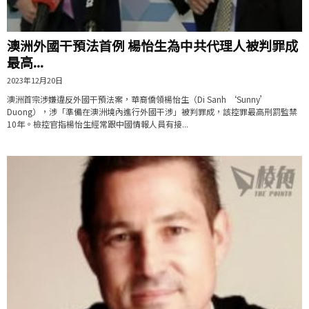
澳洲外國干預法首例 楊怡生為中共代理人被判罪成
最高...
2023年12月20日
澳洲首宗涉嫌違反外國干預法案，華裔僑領楊怡生（Di Sanh ‘Sunny’
Duong），涉「準備在澳洲境內進行外國干涉」被判罪成，該控罪最高刑罰監禁
10年。檢控官指楊怡生經常跟中國情報人員有接...