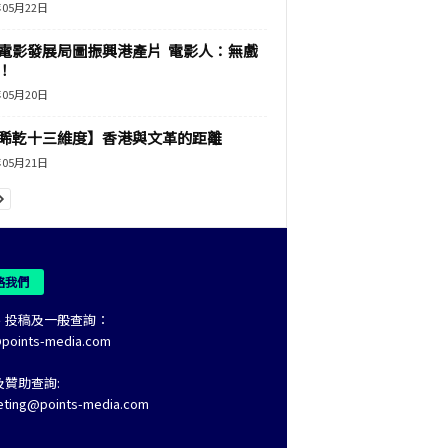
年05月22日
電影發展局圖振興港產片 電影人：無戲
！
年05月20日
睎乾十三維度】香港與文革的距離
年05月21日
絡我們
、投稿及一般查詢：
@points-media.com
及贊助查詢:
eting@points-media.com