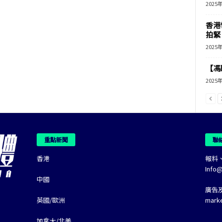
2025
香港
拍緊
2025
【馮
2025
重點新聞
聯
香港
報料
Info
中國
廣告
英國/歐洲
mark
加拿大/北美