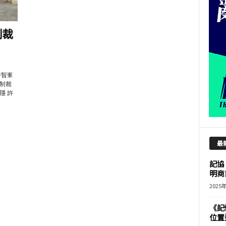
制裁
許智峯
制裁
隱 許
最
記協
明商
2025
《記
位置