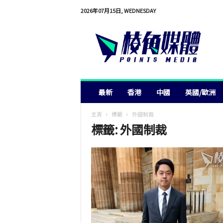
2026年07月15日, WEDNESDAY
棱
角
媒
體
最新
香港
中國
英國/歐洲
主頁
標籤
外國制裁
標籤: 外國制裁