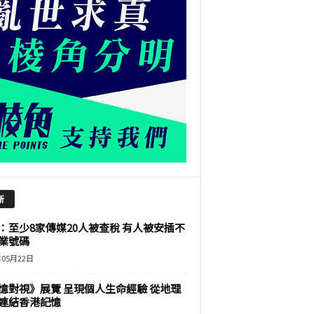
新
：至少8家傳媒20人被查稅 有人被安插不
業號碼
年05月22日
憶對視》展覽 呈現個人生命經驗 從地理
連結香港記憶