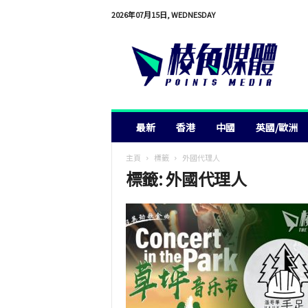
2026年07月15日, WEDNESDAY
棱
角
媒
體
最新
香港
中國
英國/歐洲
主頁
標籤
外國代理人
標籤: 外國代理人