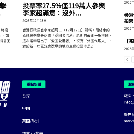
2025
擊
投票率27.5%僅119萬人參與
.
李家超滿意：沒外...
香港
拍緊
2023年12月13日
2025
，將設
香港行政長官李家超周二（12月12日）聲稱，剛結束的
行，如
區議會選舉是落實「愛國者治港」原則的最後一塊拼圖，
將會犯
這次選舉選出了「愛國愛港者」，沒有「外國代理人」。
【馮
對於新一屆區議會選舉的地方直選投票率是2...
2025
重點新聞
聯
香港
報料
Info
中國
廣告
英國/歐洲
mark
加拿大/北美