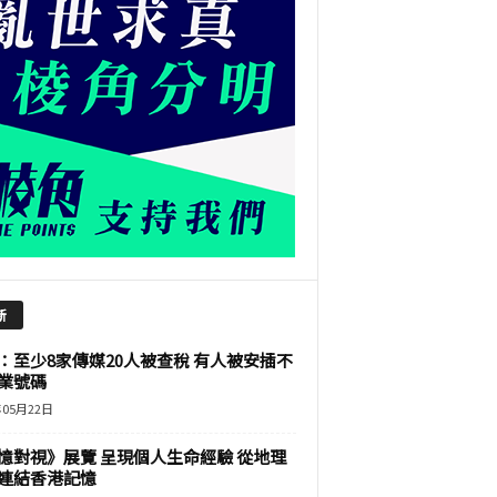
新
：至少8家傳媒20人被查稅 有人被安插不
業號碼
年05月22日
憶對視》展覽 呈現個人生命經驗 從地理
連結香港記憶