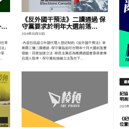
《反外國干預法》二讀通過 保
..
守黨要求於明年大選前落...
2024年05月30日
籲在卑
-內容包括設立外國代理人登記制的《反外國干預法》草
預法」
案周三獲二讀通過 -保守黨指如可在明年十月大選前落實
分享
措施，同意加速立法 -新民主黨認為應通過國會委員會傳
.
召證人程序，保守黨批阻礙立法及在下...
最
記協
明商
2025
《記
位置