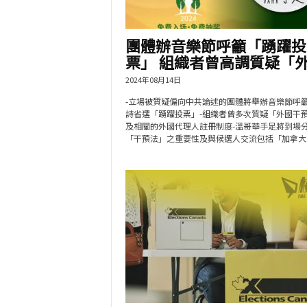
團體辦音樂節呼籲「踴躍投
票」 組織者曾高調質疑「外.
2024年08月14日
-立場被質疑偏向中共論述的團體將舉辦音樂節呼
詩省選「踴躍投票」-組織者曾多次質疑「外國干
及相關的外國代理人註冊制度-溫哥華手足將到場
「干預法」之重要性及與候選人交流包括「加拿大..