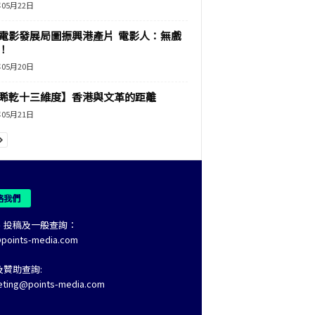
年05月22日
電影發展局圖振興港產片 電影人：無戲
！
年05月20日
睎乾十三維度】香港與文革的距離
年05月21日
絡我們
、投稿及一般查詢：
@points-media.com
及贊助查詢:
eting@points-media.com