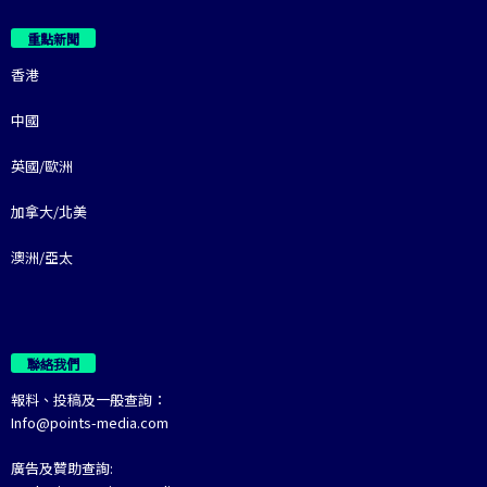
重點新聞
香港
中國
英國/歐洲
加拿大/北美
澳洲/亞太
聯絡我們
報料、投稿及一般查詢：
Info@points-media.com
廣告及贊助查詢: