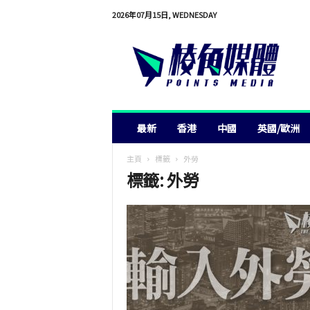
2026年07月15日, WEDNESDAY
棱
角
媒
體
最新
香港
中國
英國/歐洲
主頁
標籤
外勞
標籤: 外勞