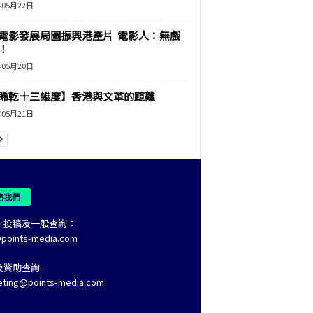
年05月22日
電影發展局圖振興港產片 電影人：無戲
！
年05月20日
睎乾十三維度】香港與文革的距離
年05月21日
絡我們
、投稿及一般查詢：
@points-media.com
及贊助查詢:
eting@points-media.com