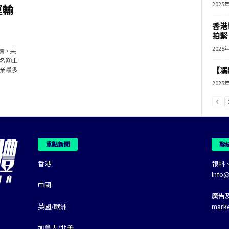
2025
運輸
香港
拍緊
2025
情，未
名額上
空業最多
【馮
2025
重點新聞
聯
香港
報料
Info
中國
廣告
英國/歐洲
mark
加拿大/北美