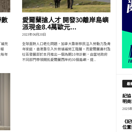
勞數
愛爾蘭搶人才 開發30離岸島嶼
派現金8.4萬歐元...
2023年06月20日
「補充
全球面對人口老化問題，加拿大靠新移民注入勞動力及青
表報
年家庭，香港靠引入外勞填補勞工階層。而愛爾蘭農村及
往每年
社區發展部於本月推出一個為期10年計劃，由當地政府
不同部門帶領開拓愛爾蘭西岸約30個島嶼，提...
最
記協
明商
2025
《記
位置