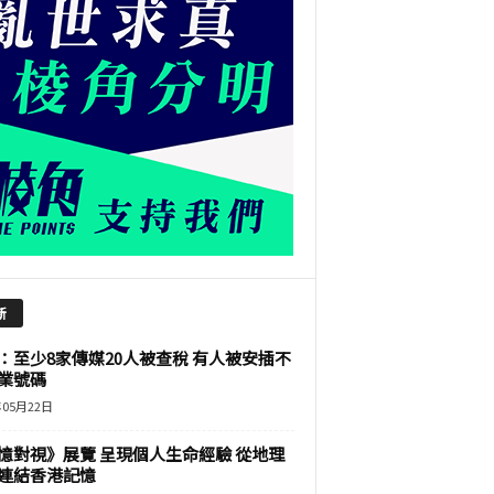
新
：至少8家傳媒20人被查稅 有人被安插不
業號碼
年05月22日
憶對視》展覽 呈現個人生命經驗 從地理
連結香港記憶