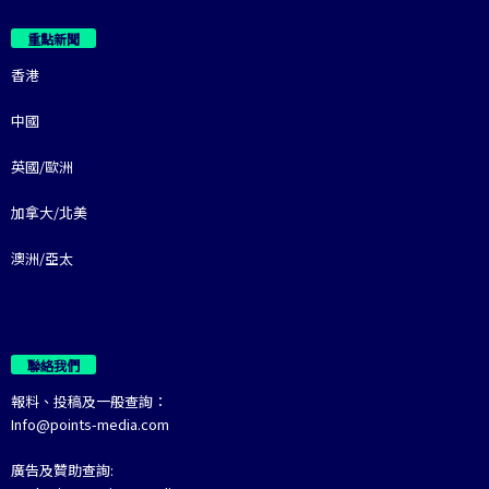
重點新聞
香港
中國
英國/歐洲
加拿大/北美
澳洲/亞太
聯絡我們
報料、投稿及一般查詢：
Info@points-media.com
廣告及贊助查詢: