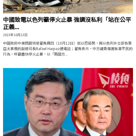
中國致電以色列籲停火止暴 強調沒私利「站在公平
正義...
2023年10月13日
中國政府中東問題特使翟雋周四（10月12日）就以巴局勢，與以色列外交部負責
亞太事務的副總司長Rafael Harpaz通電話；翟雋表示，中方譴責傷害無辜平民的
行為，呼籲盡快停火止暴，以「兩國方...