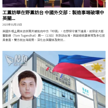
工黨訪華在野黨訪台 中國外交部：製造事端破壞中
英關...
2025年01月15日
英國外相上周末訪京兩天被批向中方「叩頭」，在野保守黨下議員，前保安大臣
董勤達（Tom Tugendhat）周一（13日）則到訪台灣，與副總統蕭美琴及多位官
員會面。雙方就台海局勢、深化台英關係及對抗...