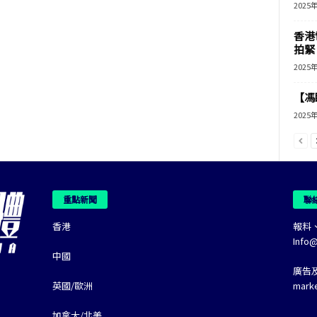
2025
香港
拍緊
2025
【馮
2025
重點新聞
聯
香港
報料
Info
中國
廣告
英國/歐洲
mark
加拿大/北美