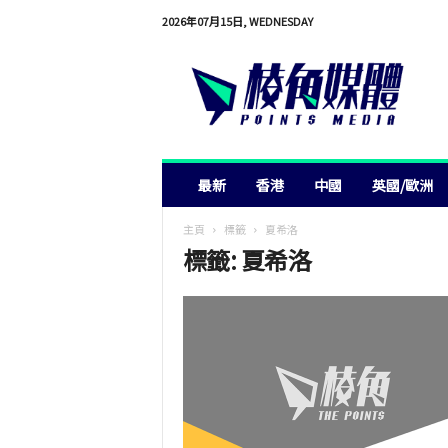
2026年07月15日, WEDNESDAY
棱
角
媒
體
最新
香港
中國
英國/歐洲
主頁
標籤
夏希洛
標籤: 夏希洛