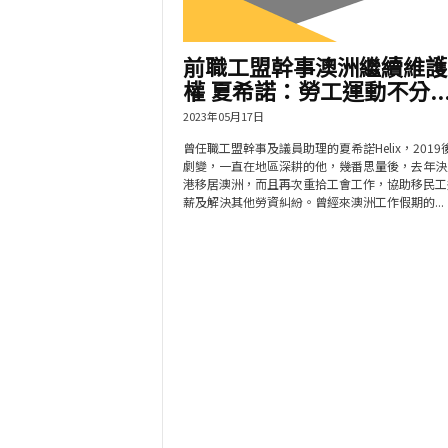
前職工盟幹事澳洲繼續維護
權 夏希諾：勞工運動不分..
2023年05月17日
曾任職工盟幹事及議員助理的夏希諾Helix，2019
劇變，一直在地區深耕的他，幾番思量後，去年決
港移居澳洲，而且再次重拾工會工作，協助移民工
薪及解決其他勞資糾紛。曾經來澳洲工作假期的...