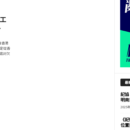
工
.
後香港
定從香
追討欠
最
記協
明商
2025
《記
位置