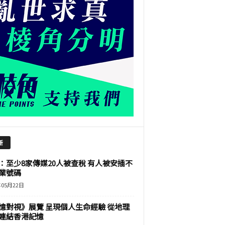
新
：至少8家傳媒20人被查稅 有人被安插不
業號碼
年05月22日
憶對視》展覽 呈現個人生命經驗 從地理
連結香港記憶