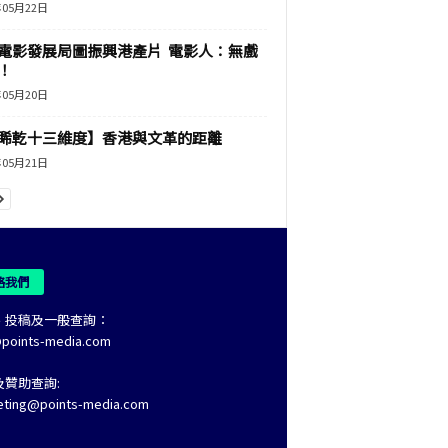
年05月22日
電影發展局圖振興港產片 電影人：無戲
！
年05月20日
睎乾十三維度】香港與文革的距離
年05月21日
絡我們
、投稿及一般查詢：
@points-media.com
及贊助查詢:
eting@points-media.com