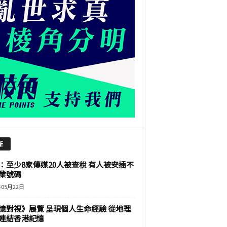
新
：至少8家傳媒20人被查稅 有人被安插不
業號碼
年05月22日
憶對視》展覽 呈現個人生命經驗 從地理
連結香港記憶