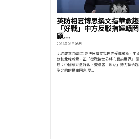
英防相夏博思撰文指華愈趨
「好戰」中方反駁指誣衊罔
顧...
2024年04月08日
北約成立75周年 夏博思撰文指世界受俄羅斯、中
朗和北韓威脅，正「從戰後世界轉向戰前世界」 
思：中國愈來愈好戰，憂慮各「邪惡」勢力聯合起
準北約的民主國家 夏...