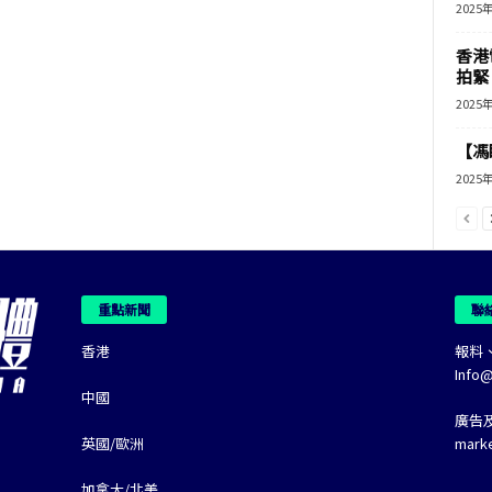
2025
香港
拍緊
2025
【馮
2025
重點新聞
聯
香港
報料
Info
中國
廣告
英國/歐洲
mark
加拿大/北美