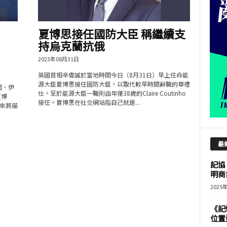
夏博思接任國防大臣 稱繼續支
持烏克蘭抗俄
2023年08月31日
英國首相辛偉誠於當地時間今日（8月31日）早上任命能
源大臣夏博思接任國防大臣，以取代較早時間辭職的華禮
國、伊
仕，至於能源大臣一職則由年僅38歲的Claire Coutinho
夏博
接任。夏博思在社交網站指自己就是...
來將描
最
記協
明商
2025
《記
位置