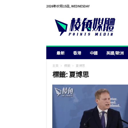
2026年07月15日, WEDNESDAY
棱
角
媒
體
最新
香港
中國
英國/歐洲
主頁
標籤
夏博思
標籤: 夏博思