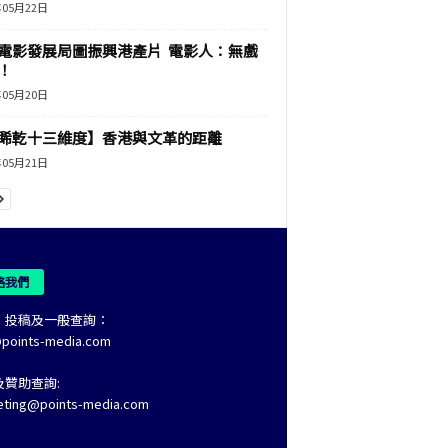
年05月22日
電影發展局圖振興港產片 電影人：無戲
！
年05月20日
睎乾十三維度】香港與文革的距離
年05月21日
絡我們
、投稿及一般查詢：
@points-media.com
及贊助查詢:
eting@points-media.com