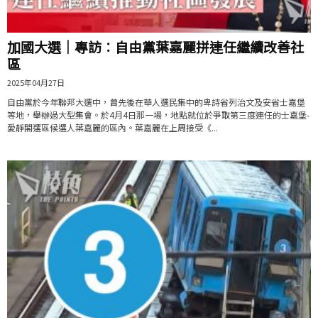
加國大選｜專訪︰自由黨葉嘉麗拼連任繼續改善社
區
2025年04月27日
自由黨於今年聯邦大選中，曾先後在華人選民集中的卑詩省列治文及安省士嘉堡
等地，舉辦過大型集會。於4月4日那一場，地點就位於爭取第三度連任的士嘉堡-
愛靜閣選區候選人葉嘉麗的區內。葉嘉麗在上周接受《...