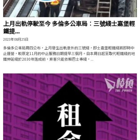
上月出軌停駛至今 多倫多公車局︰三號綫士嘉堡輕
鐵提...
2023年08月25日
多倫多公車局周四公布，上月發生出軌意外的三號綫，即士嘉堡輕鐵綫將即時中
止運營，較原定11月的中止服務日期提早三個月。自本周日起至取代輕鐵綫的地
鐵伸延綫於2030年落成前，乘客只能依賴巴士專綫，...