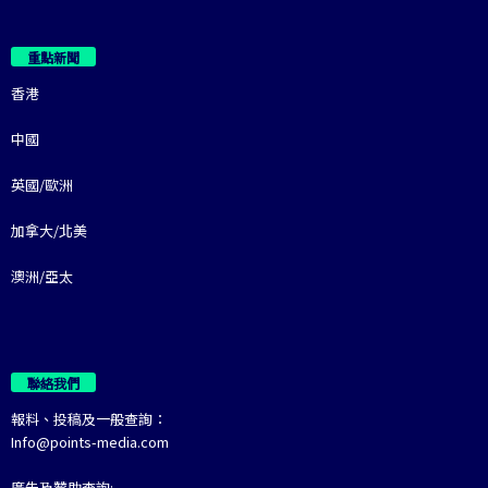
重點新聞
香港
中國
英國/歐洲
加拿大/北美
澳洲/亞太
聯絡我們
報料、投稿及一般查詢：
Info@points-media.com
廣告及贊助查詢: