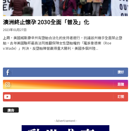
澳洲終止懷孕 2030全面「普及」化
2023年01月27日
上周，美國威斯康辛州有墮胎合法化的支持者遊行，抗議該州幾乎全面禁止墮
胎。去年美國聯邦最高法院推翻保障女性墮胎權的「羅訴韋德案（Roe
v.Wade）」判決，反墮胎陣營贏得重大勝利，美國多個州陸...
讚好
跟隨
訂閱
廣告
- Advertisement -