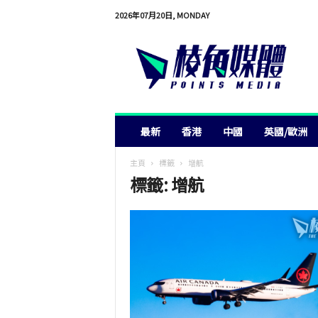
2026年07月20日, MONDAY
棱
角
媒
體
最新
香港
中國
英國/歐洲
主頁
標籤
增航
標籤: 增航