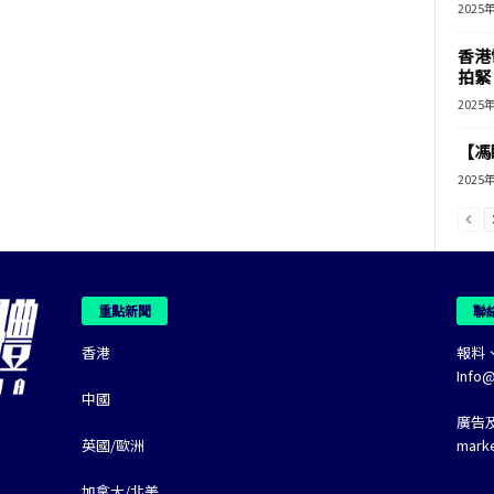
2025
香港
拍緊
2025
【馮
2025
重點新聞
聯
香港
報料
Info
中國
廣告
英國/歐洲
mark
加拿大/北美