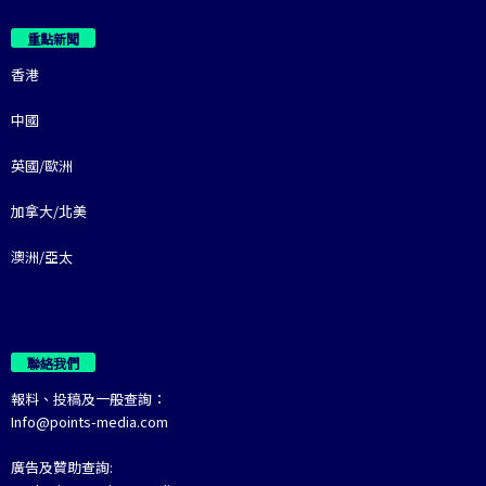
重點新聞
香港
中國
英國/歐洲
加拿大/北美
澳洲/亞太
聯絡我們
報料、投稿及一般查詢：
Info@points-media.com
廣告及贊助查詢: