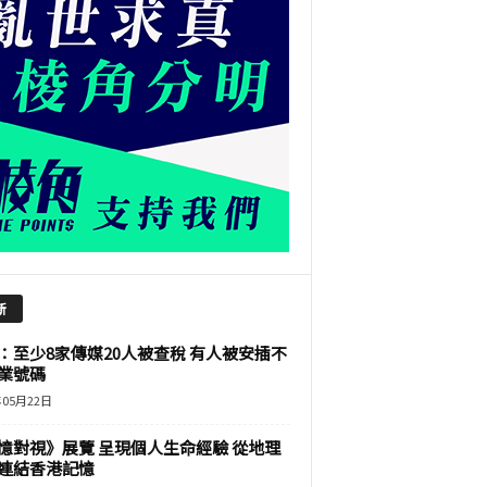
新
：至少8家傳媒20人被查稅 有人被安插不
業號碼
年05月22日
憶對視》展覽 呈現個人生命經驗 從地理
連結香港記憶