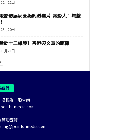
年05月22日
電影發展局圖振興港產片 電影人：無戲
！
年05月20日
睎乾十三維度】香港與文革的距離
年05月21日
絡我們
、投稿及一般查詢：
@points-media.com
及贊助查詢:
eting@points-media.com