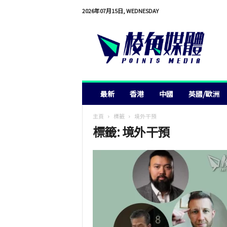
2026年07月15日, WEDNESDAY
棱
角
媒
體
最新
香港
中國
英國/歐洲
主頁
標籤
境外干預
標籤: 境外干預