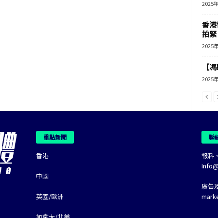
2025
香港
拍緊
2025
【馮
2025
重點新聞
聯
香港
報料
Info
中國
廣告
英國/歐洲
mark
加拿大/北美