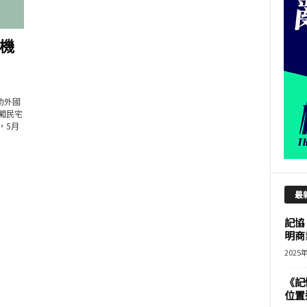
機
助外國
闖民宅
，5月
最
記協
明商
2025
《記
位置