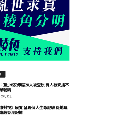
新
：至少8家傳媒20人被查稅 有人被安插不
業號碼
年05月22日
憶對視》展覽 呈現個人生命經驗 從地理
連結香港記憶