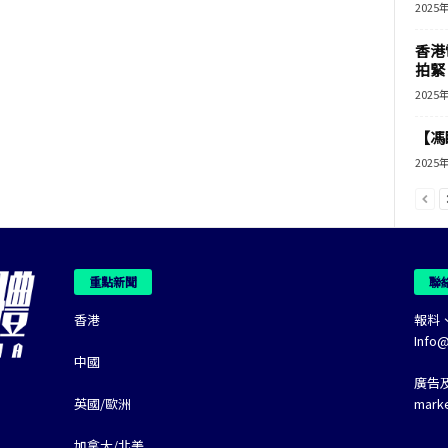
2025
香港
拍緊
2025
【馮
2025
重點新聞
聯
香港
報料
Info
中國
廣告
英國/歐洲
mark
加拿大/北美