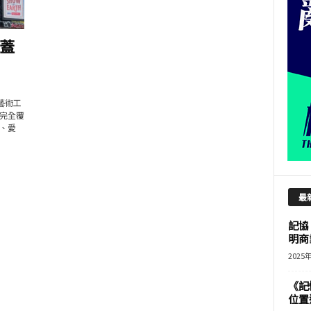
蓋
國藝術工
完全覆
、愛
最
記協
明商
2025
《記
位置