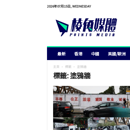
2026年07月15日, WEDNESDAY
棱
角
媒
體
最新
香港
中國
英國/歐洲
主頁
標籤
塗鴉牆
標籤: 塗鴉牆