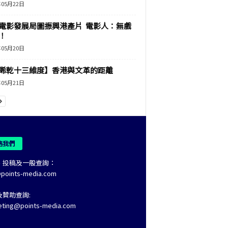
年05月22日
電影發展局圖振興港產片 電影人：無戲
！
年05月20日
睎乾十三維度】香港與文革的距離
年05月21日
絡我們
、投稿及一般查詢：
@points-media.com
及贊助查詢:
eting@points-media.com