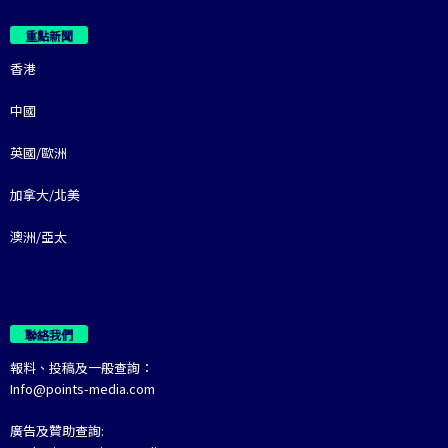
重點新聞
香港
中國
英國/歐洲
加拿大/北美
澳洲/亞太
聯絡我們
報料、投稿及一般查詢：
Info@points-media.com
廣告及贊助查詢: