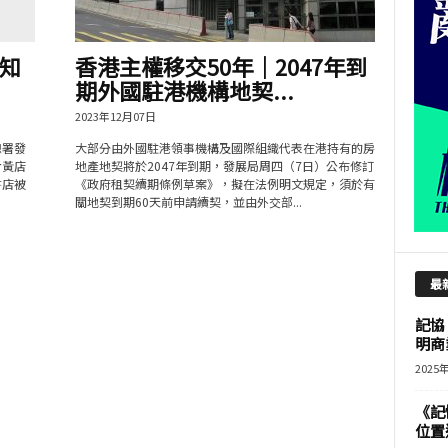
知
香港主權移交50年｜2047年到
期外國駐港機構地契...
2023年12月07日
總署發
大部分由外國駐港領事機構及國際組織代表在港持有的房
對黃店
地產地契將於2047年到期，發展局周四（7日）公布修訂
書店被
《政府租契續期條例草案》，擬在法例明文規定，須於有
關地契到期60天前申請續契，並由外交部...
最
記協
明商
2025
《記
位置