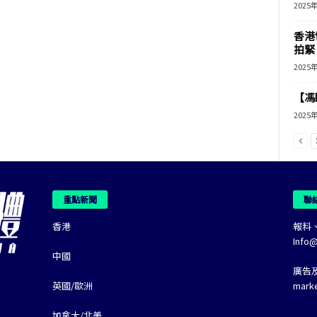
2025
香港
拍緊
2025
【馮
2025
重點新聞
聯
香港
報料
Info
中國
廣告
英國/歐洲
mark
加拿大/北美