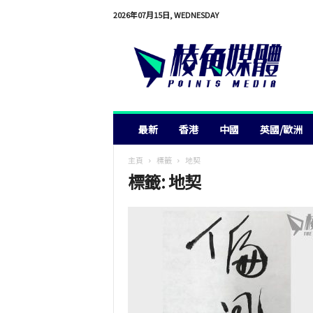
2026年07月15日, WEDNESDAY
棱
角
媒
體
最新
香港
中國
英國/歐洲
主頁
標籤
地契
標籤: 地契