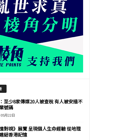
新
：至少8家傳媒20人被查稅 有人被安插不
業號碼
年05月22日
憶對視》展覽 呈現個人生命經驗 從地理
連結香港記憶