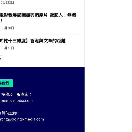
年05月22日
電影發展局圖振興港產片 電影人：無戲
！
年05月20日
睎乾十三維度】香港與文革的距離
年05月21日
絡我們
、投稿及一般查詢：
@points-media.com
及贊助查詢:
eting@points-media.com