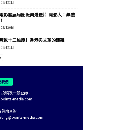
年05月22日
電影發展局圖振興港產片 電影人：無戲
！
年05月20日
睎乾十三維度】香港與文革的距離
年05月21日
絡我們
、投稿及一般查詢：
@points-media.com
及贊助查詢:
eting@points-media.com