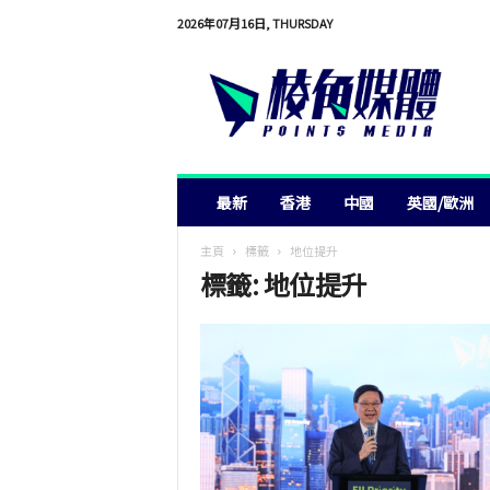
2026年07月16日, THURSDAY
棱
角
媒
體
最新
香港
中國
英國/歐洲
主頁
標籤
地位提升
標籤: 地位提升