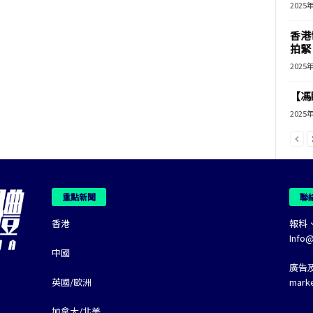
2025
香港
拍緊
2025
【馮
2025
重點新聞
聯
香港
報料
Info
中國
廣告
英國/歐洲
mark
加拿大/北美