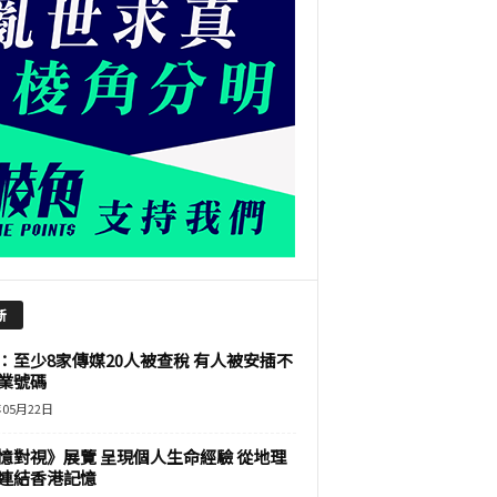
新
：至少8家傳媒20人被查稅 有人被安插不
業號碼
年05月22日
憶對視》展覽 呈現個人生命經驗 從地理
連結香港記憶