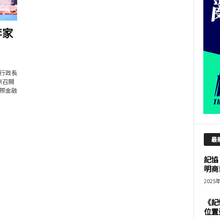
李家
行政長
京召開
際金融
最
記協
明商
2025
《記
位置