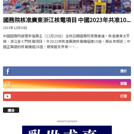
國務院核准廣東浙江核電項目 中國2023年共准10...
2023年12月30日
中國國務院總理李強周五（12月29日）主持召開國務院常務會議，核准廣東太平
嶺、浙江金七門核電項目，令2023年核准興建核電機組達10座，與去年相若；中
國正興建的核電機組28座，規模居世界第一。...
讚好
跟隨
訂閱
廣告
- Advertisement -