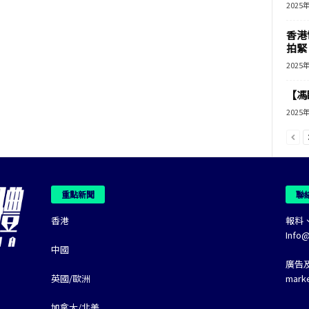
2025
香港
拍緊
2025
【馮
2025
重點新聞
聯
香港
報料
Info
中國
廣告
英國/歐洲
mark
加拿大/北美