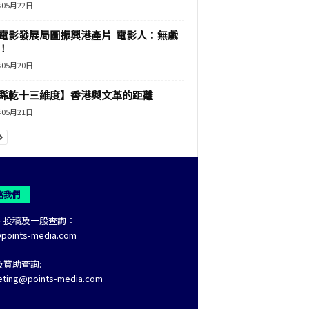
年05月22日
電影發展局圖振興港產片 電影人：無戲
！
年05月20日
睎乾十三維度】香港與文革的距離
年05月21日
絡我們
、投稿及一般查詢：
@points-media.com
及贊助查詢:
eting@points-media.com