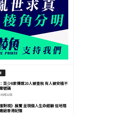
新
：至少8家傳媒20人被查稅 有人被安插不
業號碼
年05月22日
憶對視》展覽 呈現個人生命經驗 從地理
連結香港記憶