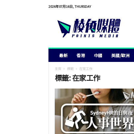
2026年07月16日, THURSDAY
棱
角
媒
體
最新
香港
中國
英國/歐洲
主頁
標籤
在家工作
標籤: 在家工作