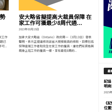
勢
安大略省擬提高大裁員保障 在
家工作可獲最少8周代通...
2023年03月15日
在家工作
加拿大安大略省（Ontario）政府周一（3月13日）發表
話題已
聲明，表示正提議修改該省大規模裁員的條款，目標包括
可...
保障遠端工作者和完全在家工作的僱員，讓他們有資格與
親身上班工作的僱員一樣，享有最低8周的...
最
記協
明商
2025
《記
位置