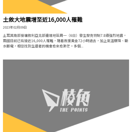
土敘大地震增至近16,000人罹難
2023年02月09日
土耳其南部接壤敘利亞北部邊境地區周一（6日）發生黎克特制7.8級強烈地震，
兩國目前已有接近16,000人罹難，隨着救援黃金72小時過去，加上氣溫驟降、斷
水斷電，相信找到生還者的機會愈來愈渺茫。多個...