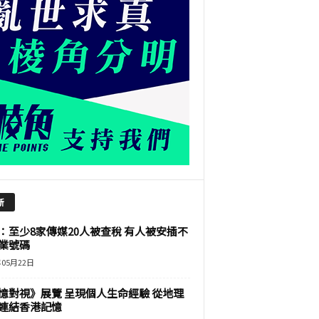
新
：至少8家傳媒20人被查稅 有人被安插不
業號碼
年05月22日
憶對視》展覽 呈現個人生命經驗 從地理
連結香港記憶