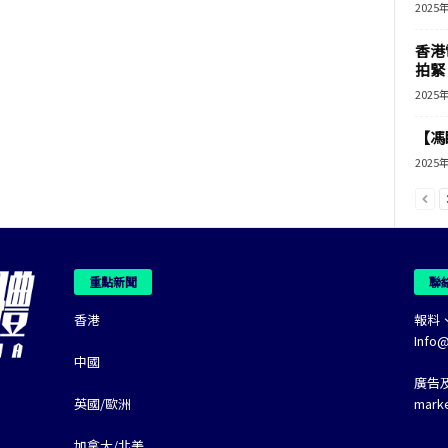
2025
香港
拍緊
2025
【馮
2025
重點新聞
聯
香港
報料
Info
中國
廣告
英國/歐洲
mark
加拿大/北美