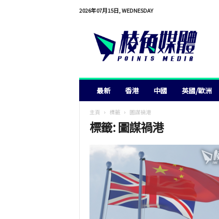
2026年07月15日, WEDNESDAY
棱
角
媒
體
最新
香港
中國
英國/歐洲
主頁
標籤
圖謀禍港
標籤: 圖謀禍港