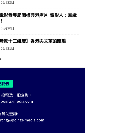
年05月22日
電影發展局圖振興港產片 電影人：無戲
！
年05月20日
睎乾十三維度】香港與文革的距離
年05月21日
絡我們
、投稿及一般查詢：
@points-media.com
及贊助查詢:
eting@points-media.com