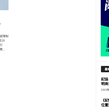
.
諾限制
20
打
..
最
記協
明商
2025
《記
位置