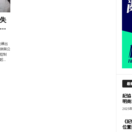
失
..
陸續出
律與公
控制
..
最
記協
明商
2025
《記
位置