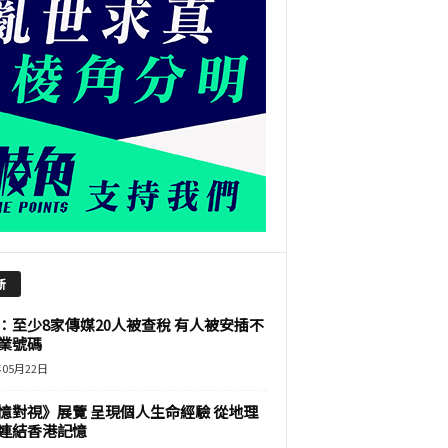
新
：至少8家傳媒20人被查稅 有人被安插不
業號碼
年05月22日
憶對視》展覽 呈現個人生命經驗 從地理
連結香港記憶