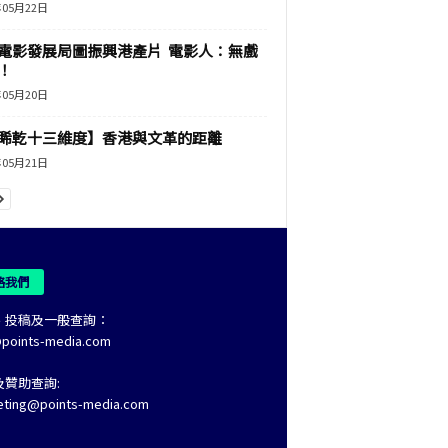
年05月22日
電影發展局圖振興港產片 電影人：無戲
！
年05月20日
睎乾十三維度】香港與文革的距離
年05月21日
絡我們
、投稿及一般查詢：
@points-media.com
及贊助查詢:
eting@points-media.com