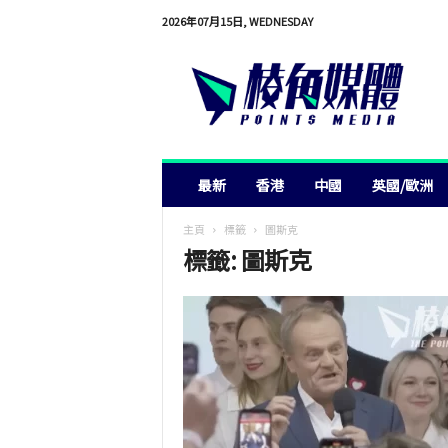
2026年07月15日, WEDNESDAY
棱
角
媒
體
最新
香港
中國
英國/歐洲
主頁
標籤
圖斯克
標籤: 圖斯克