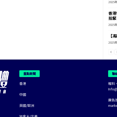
2025
香港
拍緊
2025
【馮
2025
重點新聞
聯
香港
報料
Info
中國
廣告
英國/歐洲
mark
加拿大/北美