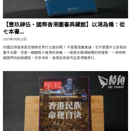
【壹玖肆伍·國際香港圖書典藏館】以港為橋：從
七本書...
2025年05月12日
你還記得香港是怎樣與世界打交道的嗎？ 不是靠高層會議，也不是靠外交部長的
握手言歡，而是一艘艘駛入維港的貨輪，一張張在碼頭辦理的貨運單，一條條跨
越國界的金融通道。百多年來，香港這座城市正是憑藉港口...