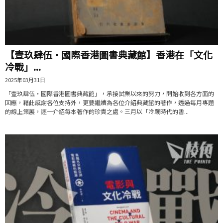
【壹玖肆伍·國際香港圖書典藏館】香港在「文化
冷戰」...
2025年03月31日
「壹玖肆伍・國際香港圖書典藏館」，承接試業以來的努力，開始收到各方面的
回應，藉此感謝各位支持外，更要繼續為各位介紹典藏館的著作，透過每月專題
的線上策展，逐一介紹每本著作的珍貴之處。三月以「冷戰時代的香...