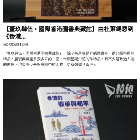
【壹玖肆伍·國際香港圖書典藏館】由杜葉錫恩到
《香港...
2025年05月12日
「壹玖肆伍・國際香港圖書典藏館」，除了每月專題介紹圖書外，還介紹各種珍
稀品，展現典藏館多姿多采的一面。今個星期介紹的珍稀品，有不少是政治人物
的書信，也有不少是娛樂圈中的人物，更有強調「香港人」...