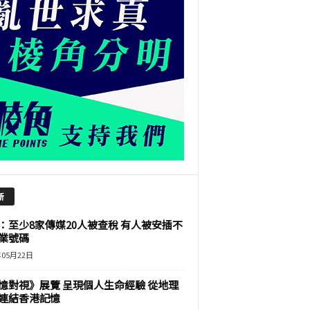
新
：至少8家傳媒20人被查稅 有人被安插不
業號碼
年05月22日
憶對視》展覽 呈現個人生命經驗 從地理
連結香港記憶