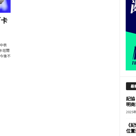
「卡
中表
卡塔爾
今後不
最
記協
明商
2025
《記
位置