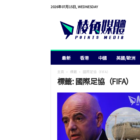
2026年07月15日, WEDNESDAY
棱
角
媒
體
最新
香港
中國
英國/歐洲
主頁
標籤
國際足協（FIFA）
標籤: 國際足協（FIFA）