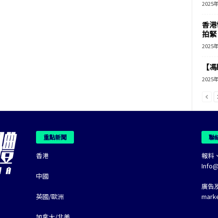
2025
香港
拍緊
2025
【馮
2025
重點新聞
聯
香港
報料
Info
中國
廣告
英國/歐洲
mark
加拿大/北美