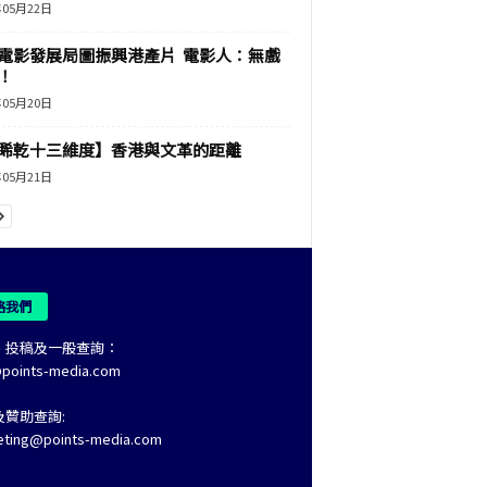
年05月22日
電影發展局圖振興港產片 電影人：無戲
！
年05月20日
睎乾十三維度】香港與文革的距離
年05月21日
絡我們
、投稿及一般查詢：
@points-media.com
及贊助查詢:
eting@points-media.com