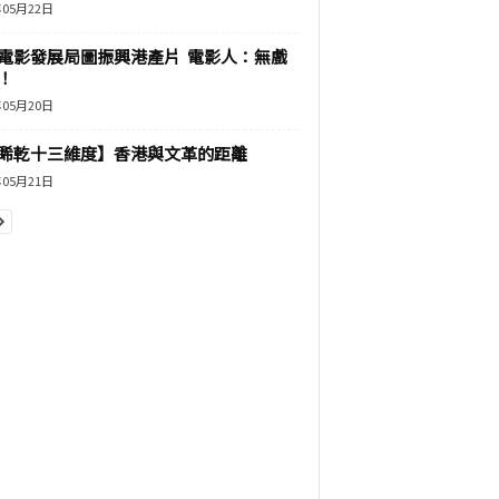
年05月22日
電影發展局圖振興港產片 電影人：無戲
！
年05月20日
睎乾十三維度】香港與文革的距離
年05月21日