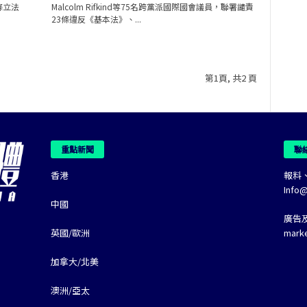
條立法
Malcolm Rifkind等75名跨黨派國際國會議員，聯署譴責
23條違反《基本法》、...
第1頁, 共2 頁
重點新聞
聯
香港
報料
Info
中國
廣告
英國/歐洲
mark
加拿大/北美
澳洲/亞太