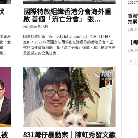
2025
狀
國際特赦組織香港分會海外重
香港
啟 首個「流亡分會」 張...
拍緊
2025年04月15日
2025
出香港
國際特赦組織（Amnesty International）今日（15日）
化，並
宣佈，2021年因國安法而停止在港運作的香港分會，正
【馮
復
式於海外重新啟動。此「流亡分會」強調，其目標非旨在
2025
..
重塑過去的公民社會...
人被
831灣仔暴動案｜陳虹秀發文籲