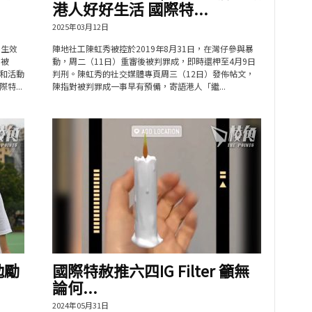
港人好好生活 國際特...
2025年03月12日
憲生效
陣地社工陳虹秀被控於2019年8月31日，在灣仔參與暴
例被
動，周二（11日）重審後被判罪成，即時還柙至4月9日
和活動
判刑。陳虹秀的社交媒體專頁周三（12日）發佈帖文，
...
陳指對被判罪成一事早有預備，寄語港人「繼...
勉勵
國際特赦推六四IG Filter 籲無
論何...
2024年05月31日