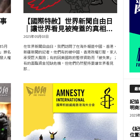
事
【國際特赦】世界新聞自由日
｜讓世界看見被掩蓋的真相...
2025年05月03日
5月
在世界新聞自由日，我們訪問了在海外報道中國、香港、
」罪名
新疆新聞的記者。他們有的被中國、香港政權打壓，家人
發人權
承受巨大風險；有的因美國政府暫停資助而「被失業」；
有的面臨資金短缺危機，但他們仍然堅持要讓世界看見
那...
最
記協
明商
2025
《記
位置