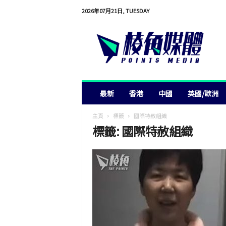
2026年07月21日, TUESDAY
棱
角
媒
體
最新
香港
中國
英國/歐洲
主頁
標籤
國際特赦組織
標籤: 國際特赦組織