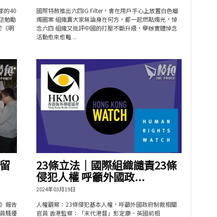
鄒的40
國際特赦推出六四IG Filter，會在用戶手心上放置白色蠟
信勉勵
燭圖案 組織冀大家無論身在何方，都一起燃點燭光，悼
於《明
念六四 組織又批評中國的打壓不斷升級，舉辦實體悼念
活動愈來愈難 ...
留
23條立法｜國際組織譴責23條
侵犯人權 呼籲外國政...
2024年03月19日
》報告
人權觀察：23條侵犯基本人權，呼籲外國政府制裁相關
員騷擾
官員 香港監察：「末代港督」彭定康、英國前相