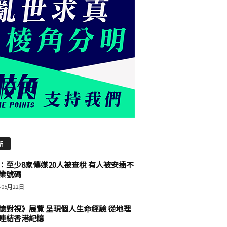
新
：至少8家傳媒20人被查稅 有人被安插不
業號碼
年05月22日
憶對視》展覽 呈現個人生命經驗 從地理
連結香港記憶