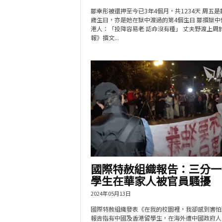
鄒幸彤被還押至今已3年4個月，共1234天 周五是
歲生日，亦是她在獄中渡過的第4個生日 鄒撰獄中
港人：「投降容易老 認命沒有種」 丈夫野渡上周
報》撰文...
國際特赦組織報告：三分一
學生在華家人被官員騷擾
2024年05月13日
國際特赦組織發表《在我的校園裡，我卻感到害怕
報告指有中國及香港留學生，在海外遭中國政府人