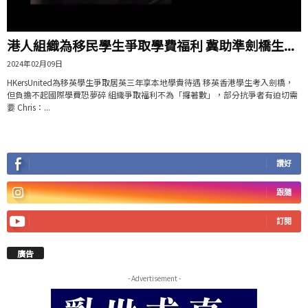
港人組織為移民學生爭取學費福利 冀助準劍橋生...
2024年02月09日
HKersUnited為移英學生爭取居英三年享本地學貴待遇 移英香港學生考入劍橋，
但負擔不起國際學費恐夢碎 組織爭取福利不為「攞著數」，部分抗爭者有迫切需
要 Chris：...
讚好
跟隨
訂閱
廣告
- Advertisement -