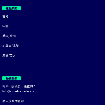
重點新聞
香港
中國
英國/歐洲
加拿大/北美
澳洲/亞太
聯絡我們
報料、投稿及一般查詢：
Info@points-media.com
廣告及贊助查詢: