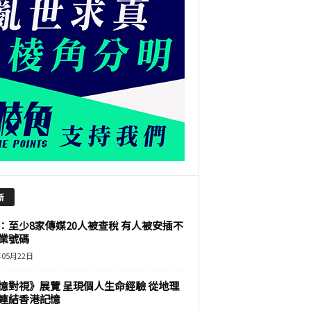
新
：至少8家傳媒20人被查稅 有人被安插不
業號碼
年05月22日
憶對視》展覽 呈現個人生命經驗 從地理
連結香港記憶