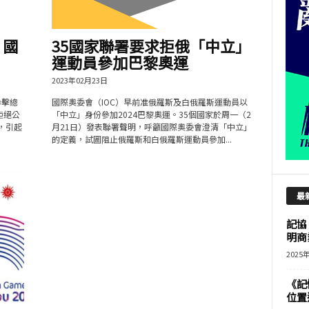
 國
35國家聯署要求拒俄「中立」
運動員參加巴黎奧運
2023年02月23日
拳擊總
國際奧委會（IOC）早前准俄羅斯及白俄羅斯運動員以
拒絕公
「中立」身份參加2024巴黎奧運。35個國家於周一（2
，引起
月21日）發表聯署聲明，呼籲國際奧委會澄清「中立」
的定義，試圖阻止俄羅斯和白俄羅斯運動員參加...
最
記協
明商
2025
《記
位置