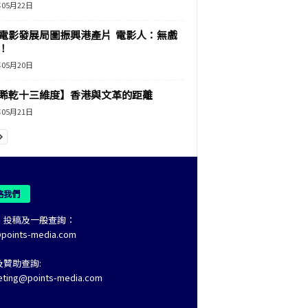
年05月22日
電影發展局圖振興港產片 電影人：無戲
！
年05月20日
睎乾十三維度】香港與文革的距離
年05月21日
絡我們
、投稿及一般查詢：
@points-media.com
及贊助查詢:
eting@points-media.com