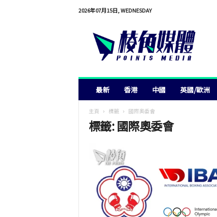
2026年07月15日, WEDNESDAY
棱
角
媒
體
最新
香港
中國
英國/歐洲
主頁
標籤
國際奧委會
標籤: 國際奧委會