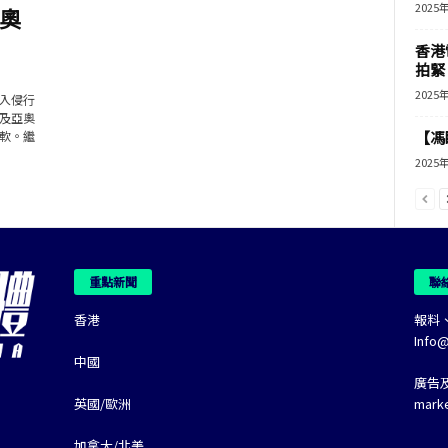
2025
奧
香港
拍緊
2025
入侵行
及亞奧
軟。繼
【馮
2025
重點新聞
聯
香港
報料
Info
中國
廣告
英國/歐洲
mark
加拿大/北美