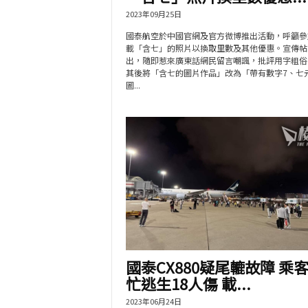
2023年09月25日
國泰航空於中國官網及官方微博推出活動，呼籲參
載「含七」的照片以換取里數及其他優惠。宣傳帖
出，隨即惹來廣東話網民留言嘲諷，批評用字粗俗
其後將「含七的圖片作品」改為「帶有數字7、七
圖...
國泰CX880疑尾轆故障 乘
忙逃生18人傷 載...
2023年06月24日