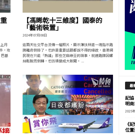
嚴重
【馮睎乾十三維度】國泰的
「藝術裝置」
2024年07月08日
復上月
這兩天社交平台流傳一幅照片，顯示薄扶林道一塊指示路
事件，攻
牌離奇倒掛了。也許是重要話題都說不得的緣故，香港網
，巴基
民現在只能「熱議」那些芝麻綠豆的瑣事，就連路牌因螺
絲鬆脫而倒轉，也彷彿變成大新聞。 ...
最
記協
明商
2025
《記
位置