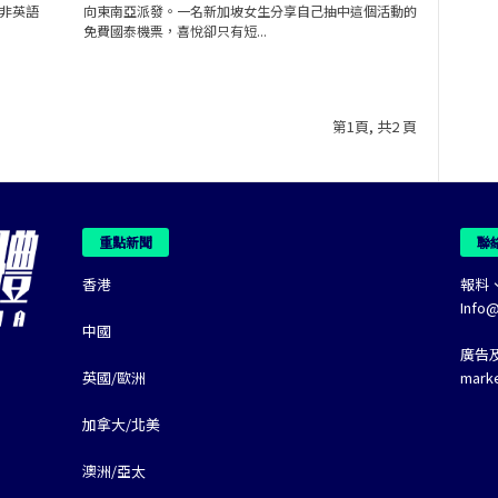
非英語
向東南亞派發。一名新加坡女生分享自己抽中這個活動的
免費國泰機票，喜悅卻只有短...
第1頁, 共2 頁
重點新聞
聯
香港
報料
Info
中國
廣告
英國/歐洲
mark
加拿大/北美
澳洲/亞太