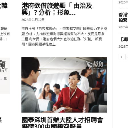
2025
大韓
港府欲借旅遊顯「 由治及
興」? 分析：形象...
香港
拍緊
2024年01月10日
2025
大韓航
港府推出「日夜都繽紛」，李家超又關注國泰運力不足問
機上沒有
題 分析：力推旅遊業對振興經濟幫助不大，反而是形象
場 日
工程 利世民：港府這個大外宣政治任務「失職」 顏寶
【馮
剛：國泰問題某程度上...
2025
集
國泰深圳首辦大陸人才招聘會
擬聘300中國籍空服員...