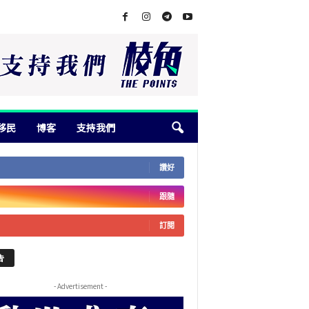
移民
博客
支持我們
讚好
跟隨
訂閱
告
- Advertisement -