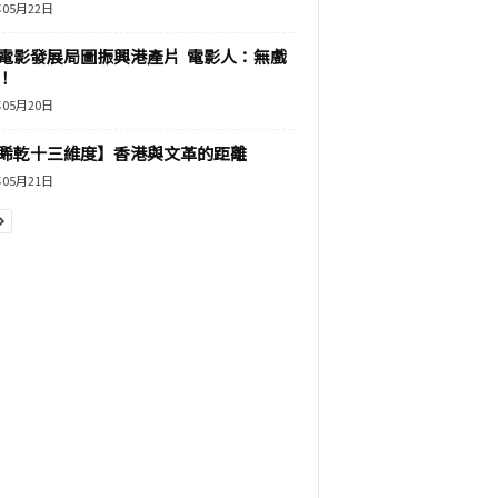
年05月22日
電影發展局圖振興港產片 電影人：無戲
！
年05月20日
睎乾十三維度】香港與文革的距離
年05月21日