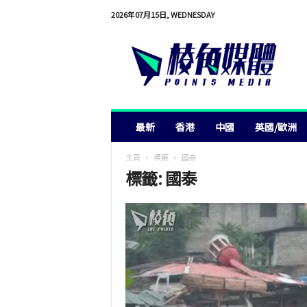
2026年07月15日, WEDNESDAY
棱
角
媒
體
最新
香港
中國
英國/歐洲
主頁
標籤
國泰
標籤: 國泰