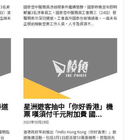
3名乘
國泰空中服務員涉歧視事件繼續發酵，國泰昨晚宣布即時
4日）凌
解僱3名涉事員工。國泰空中服務員工會周三（24日）發
生梯未
聲明表示深切遺憾。工會直斥國泰在疫情過後，一直未有
正視前線航空業工作人員，人手及資源不...
泰道
星洲遊客抽中「你好香港」機
票 嘆須付千元附加費 國...
2023年03月28日
發聲明指
香港政府早前推出「Hello Hong Kong（你好香港）」旅
平台
遊推廣活動，包括3月1日起派發50萬張機票，首階段先