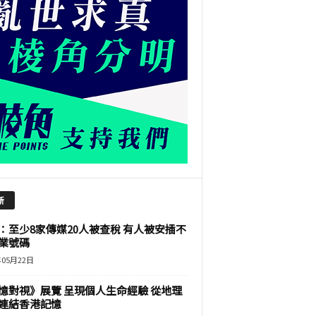
新
：至少8家傳媒20人被查稅 有人被安插不
業號碼
年05月22日
憶對視》展覽 呈現個人生命經驗 從地理
連結香港記憶