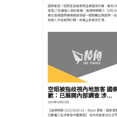
國泰航空一班原定由香港飛往美國洛杉磯、載有29
客及17名機組人員的客機，香港時間周六（6月2
晨在香港國際機場跑道懷疑一個尾轆出現故障，逃
知是人手或故障打開，有機上乘客慌忙滑...
空姐被指歧視內地旅客 國
歉：已展開內部調查 涉...
2023年05月23日
【香港時間 23/5/2023 10：45pm 更新：國泰
已解僱三名涉事空中服務員】 有內地旅客在社交