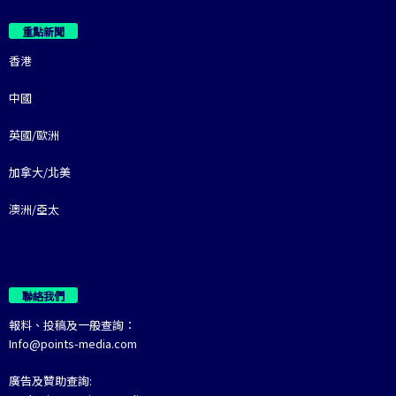
重點新聞
香港
中國
英國/歐洲
加拿大/北美
澳洲/亞太
聯絡我們
報料、投稿及一般查詢：
Info@points-media.com
廣告及贊助查詢: