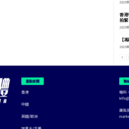
2025
香港
拍緊
2025
【馮
2025
重點新聞
聯
香港
報料
Info
中國
廣告
英國/歐洲
mark
加拿大/北美