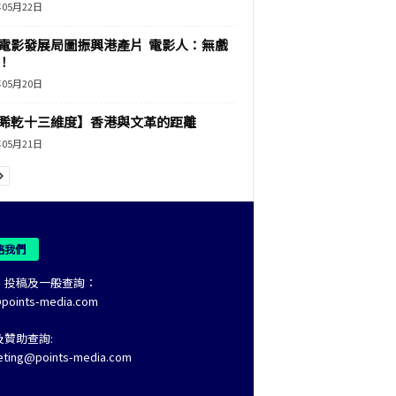
年05月22日
電影發展局圖振興港產片 電影人：無戲
！
年05月20日
睎乾十三維度】香港與文革的距離
年05月21日
絡我們
、投稿及一般查詢：
@points-media.com
及贊助查詢:
eting@points-media.com