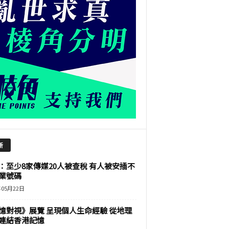
新
：至少8家傳媒20人被查稅 有人被安插不
業號碼
年05月22日
憶對視》展覽 呈現個人生命經驗 從地理
連結香港記憶