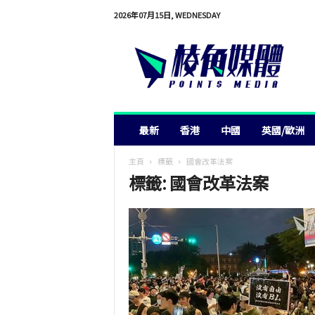
2026年07月15日, WEDNESDAY
棱
角
媒
體
最新
香港
中國
英國/歐洲
主頁
標籤
國會改革法案
標籤: 國會改革法案