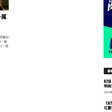
十萬
評藍白
會，截
付，現
最
記協
明商
2025
《記
位置