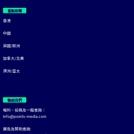
重點新聞
香港
中國
英國/歐洲
加拿大/北美
澳洲/亞太
聯絡我們
報料、投稿及一般查詢：
Info@points-media.com
廣告及贊助查詢: