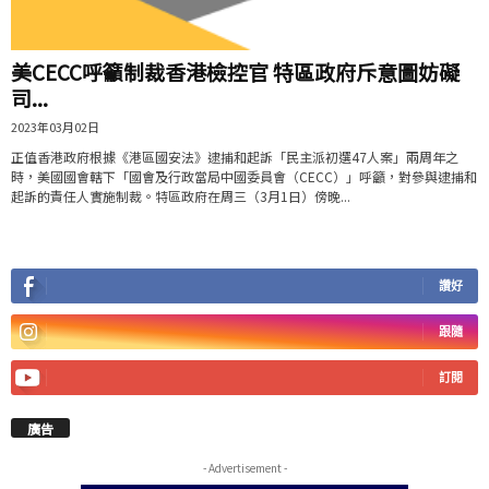
美CECC呼籲制裁香港檢控官 特區政府斥意圖妨礙
司...
2023年03月02日
正值香港政府根據《港區國安法》逮捕和起訴「民主派初選47人案」兩周年之
時，美國國會轄下「國會及行政當局中國委員會（CECC）」呼籲，對參與逮捕和
起訴的責任人實施制裁。特區政府在周三（3月1日）傍晚...
讚好
跟隨
訂閱
廣告
- Advertisement -