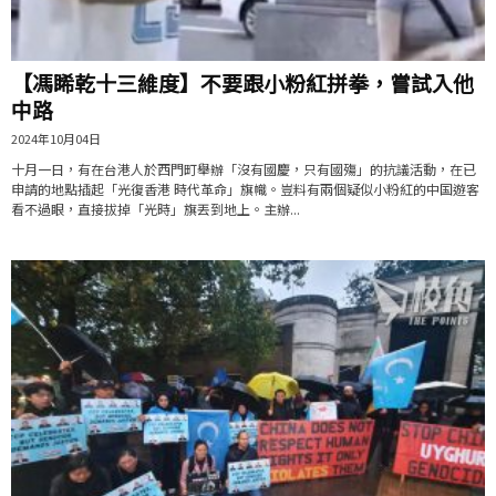
【馮睎乾十三維度】不要跟小粉紅拼拳，嘗試入他
中路
2024年10月04日
十月一日，有在台港人於西門町舉辦「沒有國慶，只有國殤」的抗議活動，在已
申請的地點插起「光復香港 時代革命」旗幟。豈料有兩個疑似小粉紅的中国遊客
看不過眼，直接拔掉「光時」旗丟到地上。主辦...