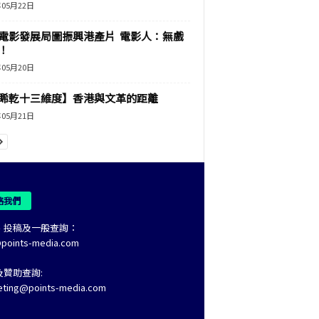
年05月22日
電影發展局圖振興港產片 電影人：無戲
！
年05月20日
睎乾十三維度】香港與文革的距離
年05月21日
絡我們
、投稿及一般查詢：
@points-media.com
及贊助查詢:
eting@points-media.com