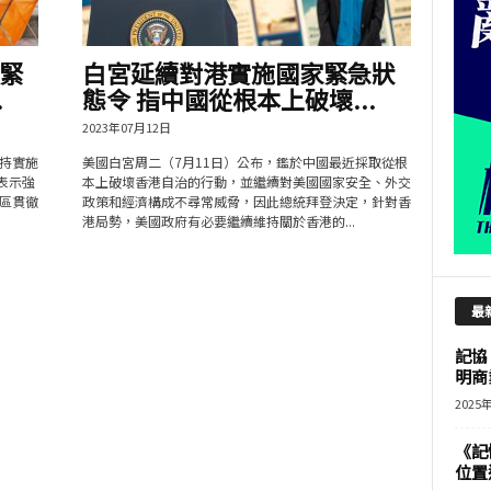
緊
白宮延續對港實施國家緊急狀
.
態令 指中國從根本上破壞...
2023年07月12日
持實施
美國白宮周二（7月11日）公布，鑑於中國最近採取從根
表示強
本上破壞香港自治的行動，並繼續對美國國家安全、外交
區貫徹
政策和經濟構成不尋常威脅，因此總統拜登決定，針對香
港局勢，美國政府有必要繼續維持關於香港的...
最
記協
明商
2025
《記
位置