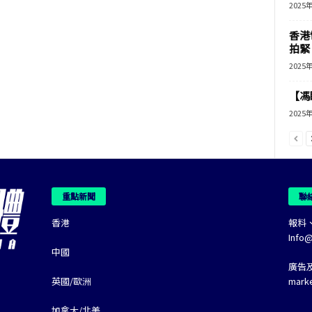
2025
香港
拍緊
2025
【馮
2025
重點新聞
聯
香港
報料
Info
中國
廣告
英國/歐洲
mark
加拿大/北美