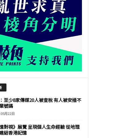
新
：至少8家傳媒20人被查稅 有人被安插不
業號碼
年05月22日
憶對視》展覽 呈現個人生命經驗 從地理
連結香港記憶