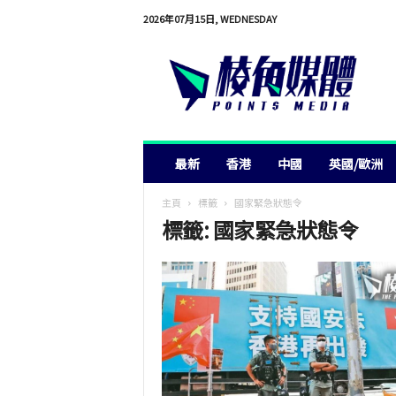
2026年07月15日, WEDNESDAY
棱
角
媒
體
最新
香港
中國
英國/歐洲
主頁
標籤
國家緊急狀態令
標籤: 國家緊急狀態令