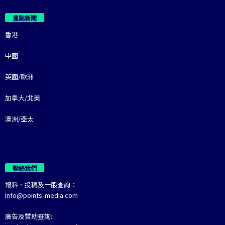
重點新聞
香港
中國
英國/歐洲
加拿大/北美
澳洲/亞太
聯絡我們
報料、投稿及一般查詢：
Info@points-media.com
廣告及贊助查詢: